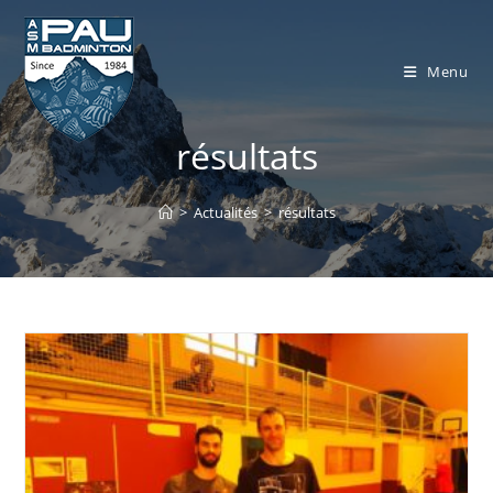
Skip
to
content
Menu
résultats
>
Actualités
>
résultats