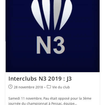
Interclubs N3 2019 : J3
Publication
Post
28 novembre 2018
Vie du club
publiée :
category:
Samedi 11 novembre, Pau était opposé pour la 3ème
journée du championnat à Pessac, équipe…