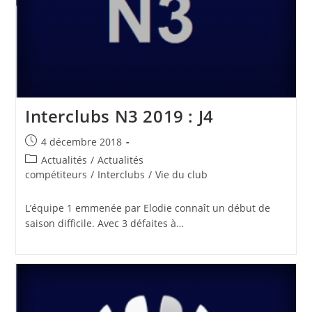
Interclubs N3 2019 : J4
Publication
4 décembre 2018
publiée :
Post
Actualités
/
Actualités
category:
compétiteurs
/
Interclubs
/
Vie du club
L’équipe 1 emmenée par Elodie connaît un début de
saison difficile. Avec 3 défaites à…