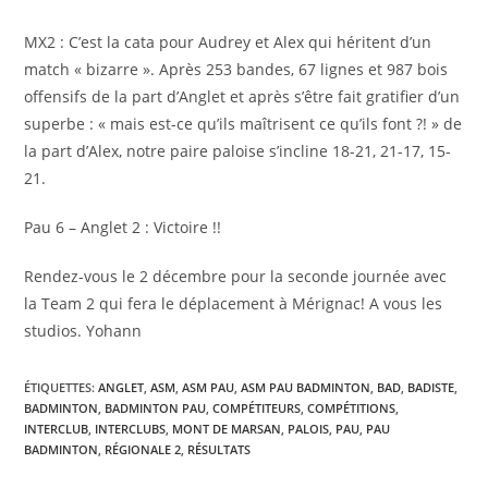
MX2 : C’est la cata pour Audrey et Alex qui héritent d’un
match « bizarre ». Après 253 bandes, 67 lignes et 987 bois
offensifs de la part d’Anglet et après s’être fait gratifier d’un
superbe : « mais est-ce qu’ils maîtrisent ce qu’ils font ?! » de
la part d’Alex, notre paire paloise s’incline 18-21, 21-17, 15-
21.
Pau 6 – Anglet 2 : Victoire !!
Rendez-vous le 2 décembre pour la seconde journée avec
la Team 2 qui fera le déplacement à Mérignac! A vous les
studios. Yohann
ÉTIQUETTES
:
ANGLET
,
ASM
,
ASM PAU
,
ASM PAU BADMINTON
,
BAD
,
BADISTE
,
BADMINTON
,
BADMINTON PAU
,
COMPÉTITEURS
,
COMPÉTITIONS
,
INTERCLUB
,
INTERCLUBS
,
MONT DE MARSAN
,
PALOIS
,
PAU
,
PAU
BADMINTON
,
RÉGIONALE 2
,
RÉSULTATS