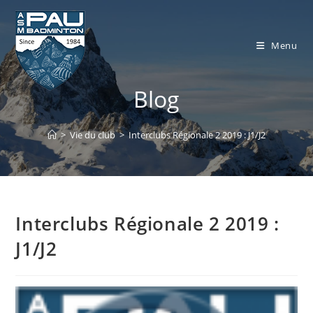
Skip
to
content
Menu
Blog
>
Vie du club
>
Interclubs Régionale 2 2019 : J1/J2
Interclubs Régionale 2 2019 :
J1/J2