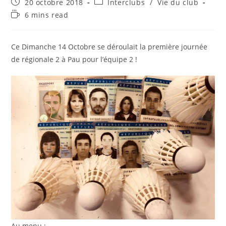
Publication
Post
20 octobre 2018
Interclubs
/
Vie du club
publiée :
category:
Temps
6 mins read
de
lecture :
Ce Dimanche 14 Octobre se déroulait la première journée
de régionale 2 à Pau pour l’équipe 2 !
Au menu :