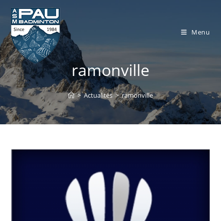
Skip
to
content
Menu
ramonville
>
Actualités
>
ramonville