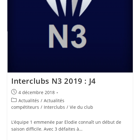
Interclubs N3 2019 : J4
Publication
4 décembre 2018
publiée :
Post
Actualités
/
Actualités
category:
compétiteurs
/
Interclubs
/
Vie du club
L’équipe 1 emmenée par Elodie connaît un début de
saison difficile. Avec 3 défaites à…