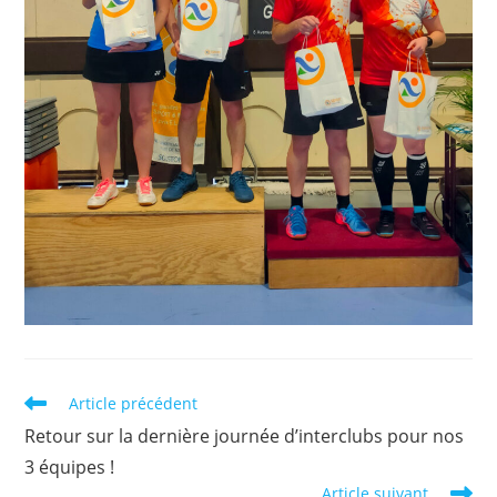
Read
Article précédent
more
Retour sur la dernière journée d’interclubs pour nos
articles
3 équipes !
Article suivant