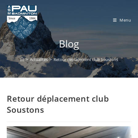
Skip
to
content
Menu
Blog
>
Actualités
>
Retour déplacement club Soustons
Retour déplacement club
Soustons