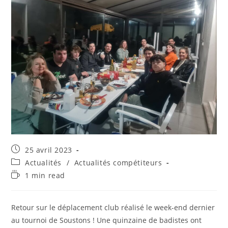
Publication
25 avril 2023
publiée :
Post
Actualités
/
Actualités compétiteurs
category:
Temps
1 min read
de
lecture :
Retour sur le déplacement club réalisé le week-end dernier
au tournoi de Soustons ! Une quinzaine de badistes ont