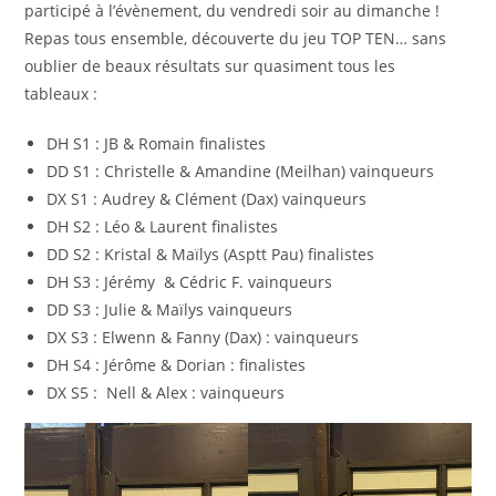
participé à l’évènement, du vendredi soir au dimanche !
Repas tous ensemble, découverte du jeu TOP TEN… sans
oublier de beaux résultats sur quasiment tous les
tableaux :
DH S1 : JB & Romain finalistes
DD S1 : Christelle & Amandine (Meilhan) vainqueurs
DX S1 : Audrey & Clément (Dax) vainqueurs
DH S2 : Léo & Laurent finalistes
DD S2 : Kristal & Maïlys (Asptt Pau) finalistes
DH S3 : Jérémy & Cédric F. vainqueurs
DD S3 : Julie & Maïlys vainqueurs
DX S3 : Elwenn & Fanny (Dax) : vainqueurs
DH S4 : Jérôme & Dorian : finalistes
DX S5 : Nell & Alex : vainqueurs