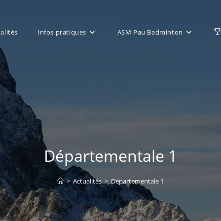
alités
Infos pratiques
ASM Pau Badminton
Départementale 1
>
Actualités
>
Départementale 1