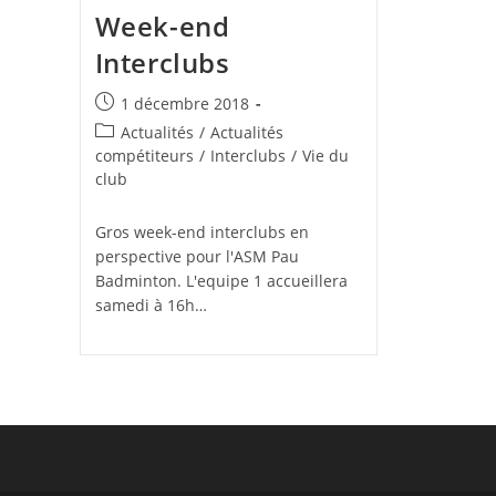
Week-end
Interclubs
Publication
1 décembre 2018
publiée :
Post
Actualités
/
Actualités
category:
compétiteurs
/
Interclubs
/
Vie du
club
Gros week-end interclubs en
perspective pour l'ASM Pau
Badminton. L'equipe 1 accueillera
samedi à 16h…