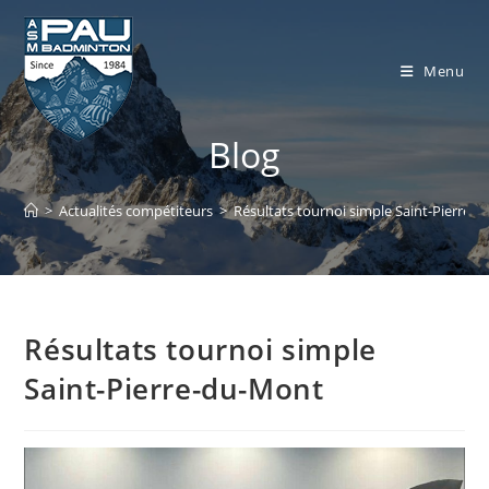
Skip
to
content
Menu
Blog
>
Actualités compétiteurs
>
Résultats tournoi simple Saint-Pierre-
Résultats tournoi simple
Saint-Pierre-du-Mont