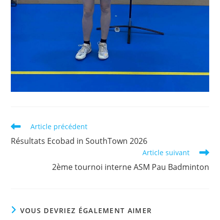
Read
Article précédent
more
Résultats Ecobad in SouthTown 2026
articles
Article suivant
2ème tournoi interne ASM Pau Badminton
VOUS DEVRIEZ ÉGALEMENT AIMER