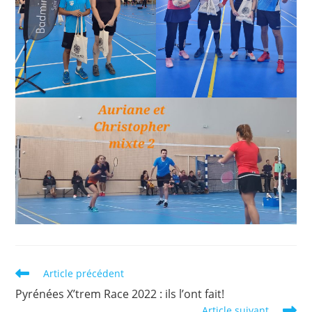
Read
Article précédent
more
Pyrénées X’trem Race 2022 : ils l’ont fait!
articles
Article suivant