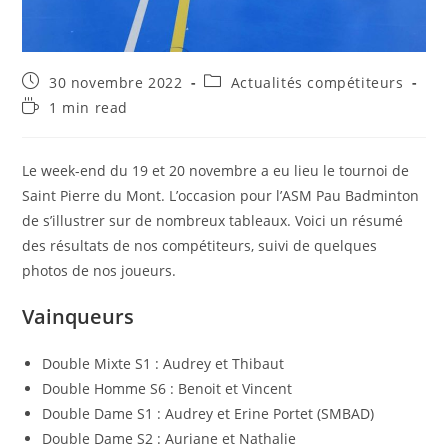
Publication
Post
30 novembre 2022
Actualités compétiteurs
publiée :
category:
Temps
1 min read
de
lecture :
Le week-end du 19 et 20 novembre a eu lieu le tournoi de
Saint Pierre du Mont. L’occasion pour l’ASM Pau Badminton
de s’illustrer sur de nombreux tableaux. Voici un résumé
des résultats de nos compétiteurs, suivi de quelques
photos de nos joueurs.
Vainqueurs
Double Mixte S1 : Audrey et Thibaut
Double Homme S6 : Benoit et Vincent
Double Dame S1 : Audrey et Erine Portet (SMBAD)
Double Dame S2 : Auriane et Nathalie