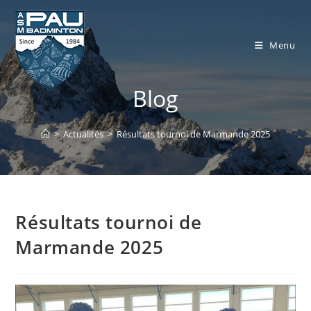
Skip
to
content
Menu
Blog
>
Actualités
>
Résultats tournoi de Marmande 2025
Résultats tournoi de
Marmande 2025