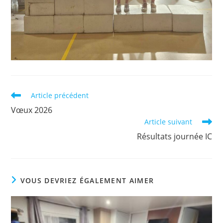
Read
Article précédent
more
Vœux 2026
articles
Article suivant
Résultats journée IC
VOUS DEVRIEZ ÉGALEMENT AIMER