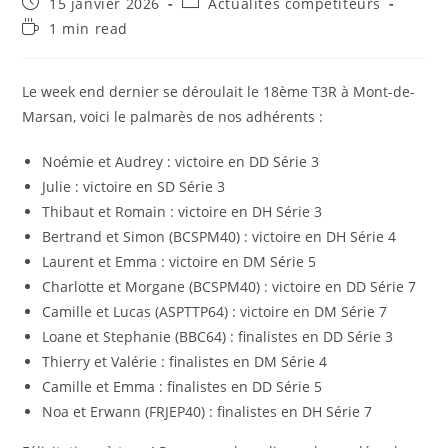
Publication
Post
15 janvier 2026
Actualités compétiteurs
publiée :
category:
Temps
1 min read
de
lecture :
Le week end dernier se déroulait le 18ème T3R à Mont-de-
Marsan, voici le palmarès de nos adhérents :
Noémie et Audrey : victoire en DD Série 3
Julie : victoire en SD Série 3
Thibaut et Romain : victoire en DH Série 3
Bertrand et Simon (BCSPM40) : victoire en DH Série 4
Laurent et Emma : victoire en DM Série 5
Charlotte et Morgane (BCSPM40) : victoire en DD Série 7
Camille et Lucas (ASPTTP64) : victoire en DM Série 7
Loane et Stephanie (BBC64) : finalistes en DD Série 3
Thierry et Valérie : finalistes en DM Série 4
Camille et Emma : finalistes en DD Série 5
Noa et Erwann (FRJEP40) : finalistes en DH Série 7