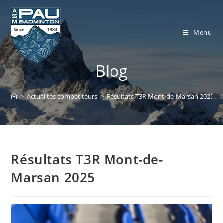
Skip
to
content
Menu
Blog
>
Actualités compétiteurs
>
Résultats T3R Mont-de-Marsan 2025
Résultats T3R Mont-de-
Marsan 2025