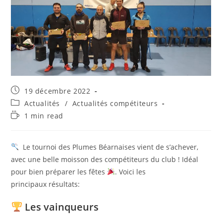
Publication
19 décembre 2022
publiée :
Post
Actualités
/
Actualités compétiteurs
category:
Temps
1 min read
de
lecture :
Le tournoi des Plumes Béarnaises vient de s’achever,
avec une belle moisson des compétiteurs du club ! Idéal
pour bien préparer les fêtes
. Voici les
principaux résultats:
Les vainqueurs