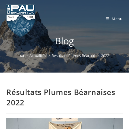
Skip
to
content
Menu
Blog
>
Actualités
>
Résultats Plumes Béarnaises 2022
Résultats Plumes Béarnaises
2022