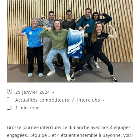
Publication
29 janvier 2024
publiée :
Post
Actualités compétiteurs
/
Interclubs
category:
Temps
1 min read
de
lecture :
Grosse journée interclubs ce dimanche avec nos 4 équipes
engagées. L’équipe 3 et 4 étaient ensemble à Bayonne. Voici