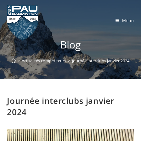
Skip
to
content
Menu
Blog
>
Actualités compétiteurs
>
Journée interclubs janvier 2024
Journée interclubs janvier
2024