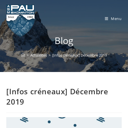
Skip
to
content
Menu
Blog
>
Actualités
>
[Infos créneaux] Décembre 2019
[Infos créneaux] Décembre
2019