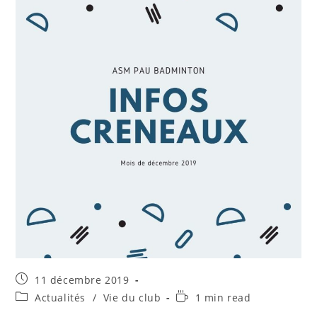
Publication
11 décembre 2019
publiée :
Post
Temps
Actualités
/
Vie du club
1 min read
category:
de