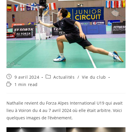
Publication
Post
9 avril 2024
Actualités
/
Vie du club
publiée :
category:
Temps
1 min read
de
lecture :
Nathalie revient du Forza Alpes International U19 qui avait
lieu à Voiron du 4 au 7 avril 2024 où elle était arbitre. Voici
quelques images de l’évènement.