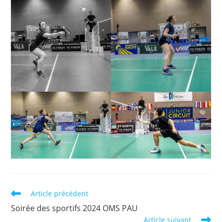
Read
Article précédent
more
Soirée des sportifs 2024 OMS PAU
articles
Article suivant