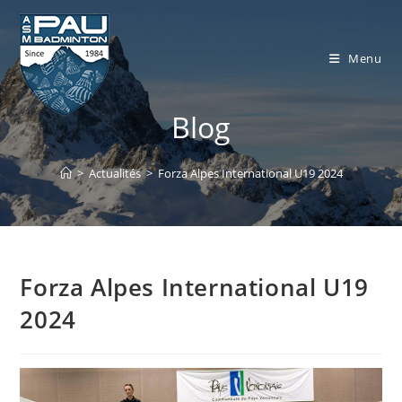
Skip
to
content
Menu
Blog
>
Actualités
>
Forza Alpes International U19 2024
Forza Alpes International U19
2024