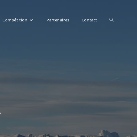
Toggle
Compétition
Partenaires
Contact
website
search
6