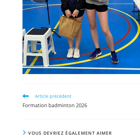
Read
Article précédent
more
Formation badminton 2026
articles
VOUS DEVRIEZ ÉGALEMENT AIMER