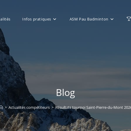
alités
Infos pratiques
ASM Pau Badminton
Blog
>
Actualités compétiteurs
>
Résultats tournoi Saint-Pierre-du-Mont 202